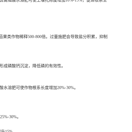
腐殖酸水溶肥可使土壤孔隙度增加10%-15%，促进根系生
茄果类作物稀释500-800倍。过量施肥会导致盐分积累，抑制
形成磷酸钙沉淀，降低磷的有效性。
溶肥可使作物根系长度增加20%-30%。
5%-30%。
升15%。