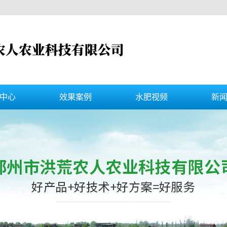
中心
效果案例
水肥视频
新
溶肥
阔钛使用效果案例
水肥视频
公
提色剂
技术专家指导风采
杀虫杀菌视频
行
施肥
常见
菌肥
提质型
元素肥