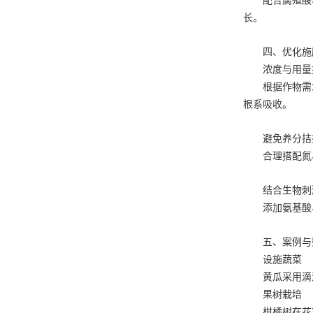
配合腐殖酸
长。
四、优化施
浓度与用量
根据作物需
根系吸收。
避免养分拮
合理搭配氮
结合生物刺
添加氨基酸
五、案例与
设施蔬菜
黄瓜采用滴灌
果树栽培
柑橘树在花