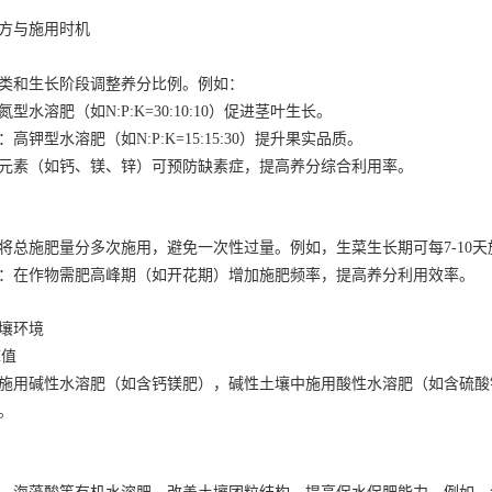
方与施用时机
类和生长阶段调整养分比例。例如：
型水溶肥（如N:P:K=30:10:10）促进茎叶生长。
高钾型水溶肥（如N:P:K=15:15:30）提升果实品质。
元素（如钙、镁、锌）可预防缺素症，提高养分综合利用率。
将总施肥量分多次施用，避免一次性过量。例如，生菜生长期可每7-10
：在作物需肥高峰期（如开花期）增加施肥频率，提高养分利用效率。
壤环境
H值
施用碱性水溶肥（如含钙镁肥），碱性土壤中施用酸性水溶肥（如含硫酸铵肥）
。