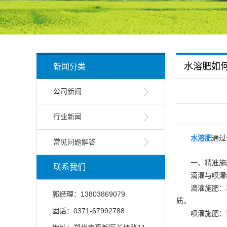
水溶肥如
新闻分类
公司新闻
行业新闻
水溶肥
通过
常见问题解答
一、精准施
联系我们
滴灌与喷灌
滴灌施肥：
郭经理：13803869079
质。
固话：0371-67992788
喷灌施肥：