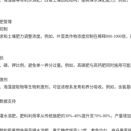
、海藻酸等有机水溶肥，改善土壤团粒结构，提高保水保肥能力。例如，含
肥管理
控制
求和土壤肥力调整浓度。例如，叶菜类作物浓度控制在稀释800-1000倍，
抗
、磷、钾比例，避免单一养分过量。例如，高磷肥与高钙肥同时施用可能
激剂
、海藻提取物等生物刺激剂，可促进根系发育和养分吸收。例如，含氨基酸水
数据支持
水溶肥，肥料利用率从传统施肥的30%-40%提升至70%-80%，产量增加2
期和膨果期施用高钾水溶肥，果实糖度提高1-2度，着色均匀，商品果率提